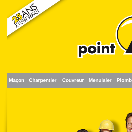
Maçon
Charpentier
Couvreur
Menuisier
Plomb