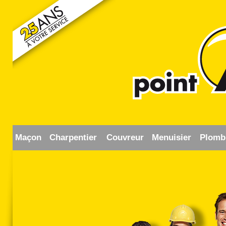
Maçon
Charpentier
Couvreur
Menuisier
Plomb