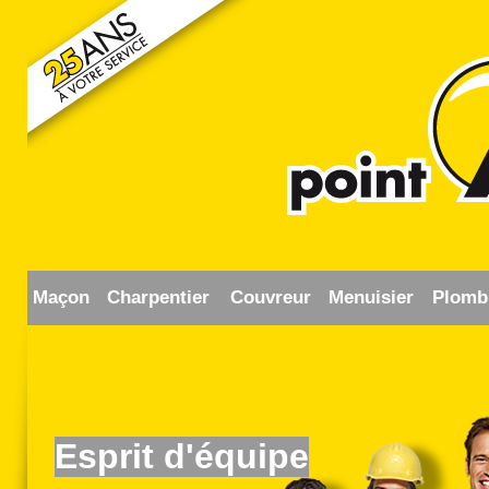
Maçon
Charpentier
Couvreur
Menuisier
Plomb
Esprit d'équipe