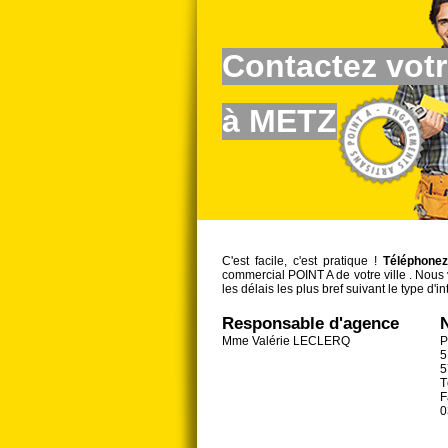
Contactez votr
à METZ
C'est facile, c'est pratique !
Téléphone
commercial POINT A de votre ville . Nous 
les délais les plus bref suivant le type d'in
Responsable d'agence
Mme Valérie LECLERQ
P
5
5
T
F
0