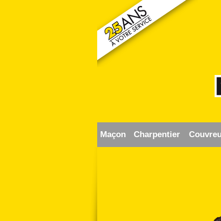
Maçon
Charpentier
Couvreu