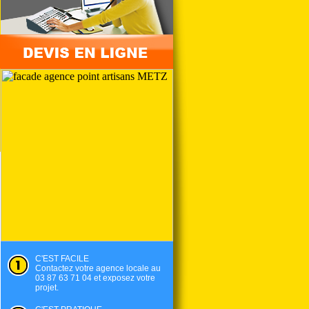
C'EST FACILE
Contactez votre agence locale au
03 87 63 71 04 et exposez votre
projet.