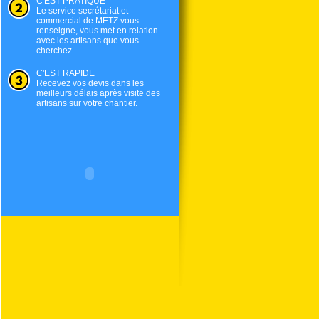
C'EST PRATIQUE
Le service secrétariat et
commercial de
METZ
vous
renseigne, vous met en relation
avec les artisans que vous
cherchez.
C'EST RAPIDE
Recevez vos devis dans les
meilleurs délais après visite des
artisans sur votre chantier.