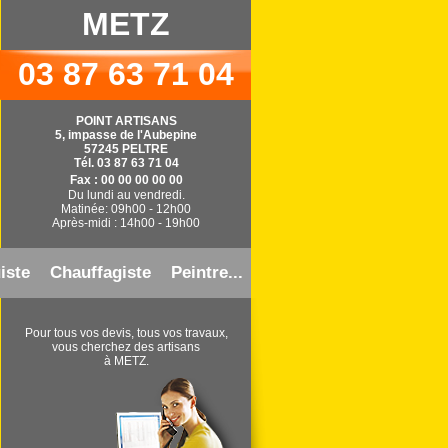
METZ
03 87 63 71 04
POINT ARTISANS
5, impasse de l'Aubepine
57245 PELTRE
Tél. 03 87 63 71 04
Fax : 00 00 00 00 00
Du lundi au vendredi.
Matinée: 09h00 - 12h00
Après-midi : 14h00 - 19h00
iste
Chauffagiste
Peintre...
Pour tous vos devis, tous vos travaux,
vous cherchez des artisans
à METZ.