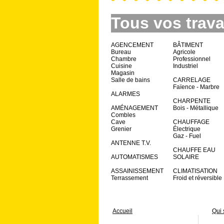
Tous vos trava
AGENCEMENT
BÂTIMENT
Bureau
Agricole
Chambre
Professionnel
Cuisine
Industriel
Magasin
Salle de bains
CARRELAGE
Faïence - Marbre
ALARMES
CHARPENTE
AMÉNAGEMENT
Bois - Métallique
Combles
Cave
CHAUFFAGE
Grenier
Électrique
Gaz - Fuel
ANTENNE T.V.
CHAUFFE EAU
AUTOMATISMES
SOLAIRE
ASSAINISSEMENT
CLIMATISATION
Terrassement
Froid et réversible
Accueil
Qui