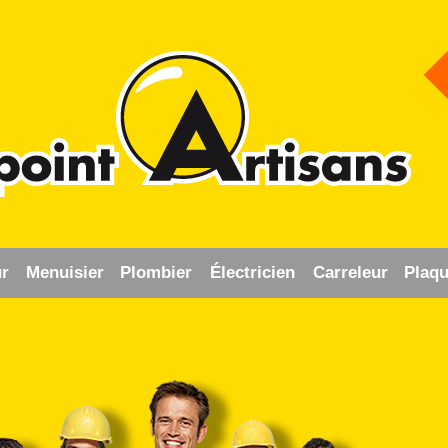
r
Menuisier
Plombier
Électricien
Carreleur
Plaqu